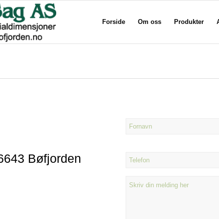
Forside
Om oss
Produkter
Navn
Fornavn
6643 Bøfjorden
Telefon
Din
melding
her